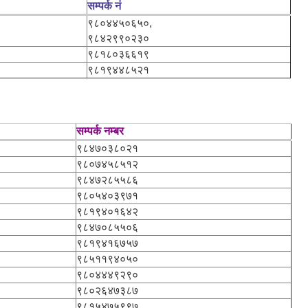
सम्पर्क नं
९८०४४५०६५०,
९८४२९९०२३०
९८१८०३६६१९
९८१९४४८५२१
सम्पर्क नम्बर
९८४७०३८०२१
९८०७४५८५१२
९८४७२८५५८६
९८०५४०३९७१
९८१९४०१६४२
९८४७०८५५०६
९८१९४१६७५७
९८५११९४०५०
९८०४४४९२९०
९८०२६४७३८७
९८१५४७५९९७