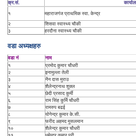
क्र.सं.
कार्या
१
महाराजगंज प्राथमिक स्वा. केन्द्र
२
शिसवा स्वास्थ्य चौकी
३
हरदौना स्वास्थ्य चौकी
वडा अध्यक्षहरु
वडा नं
नाम
१
प्रमोद कुमार चौधरी
२
इनामुल्ला तेली
३
नैन दास मुराउ
४
शैलेन्द्रनाथ शुक्ल
५
छेदी प्रसाद कुर्मी
६
राम सिंह कुर्मि चौधरी
७
रामरुप बढई
८
योगेन्द्र कुमार के.सी.
९
फरीद अहमद मुसलमान
१०
शैलेन्द्र कुमार चौधरी
११
धमेन्द्र कुमार पुरी