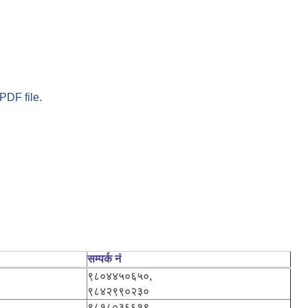
PDF file.
सम्पर्क नं
९८०४४५०६५०,
९८४२९९०२३०
९८१८०३६६१९