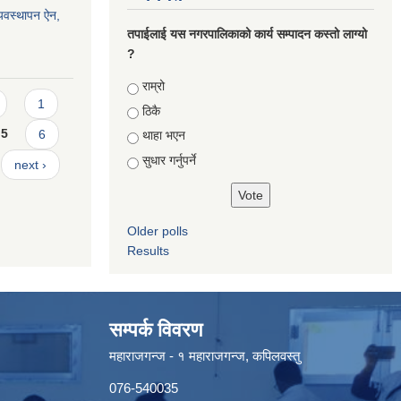
्यवस्थापन ऐन,
तपाईलाई यस नगरपालिकाको कार्य सम्पादन कस्तो लाग्यो
?
Choices
राम्रो
1
ठिकै
5
6
थाहा भएन
सुधार गर्नुपर्ने
next ›
Older polls
Results
सम्पर्क विवरण
महाराजगन्ज - १ महाराजगन्ज, कपिलवस्तु
076-540035