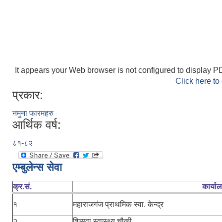
It appears your Web browser is not configured to display PD
Click here to
प्रकार:
नमुना फारमहरु
आर्थिक वर्ष:
८१-८२
एम्बुलेन्स सेवा
क्र.सं.
कार्या
१
महाराजगंज प्राथमिक स्वा. केन्द्र
२
शिसवा स्वास्थ्य चौकी