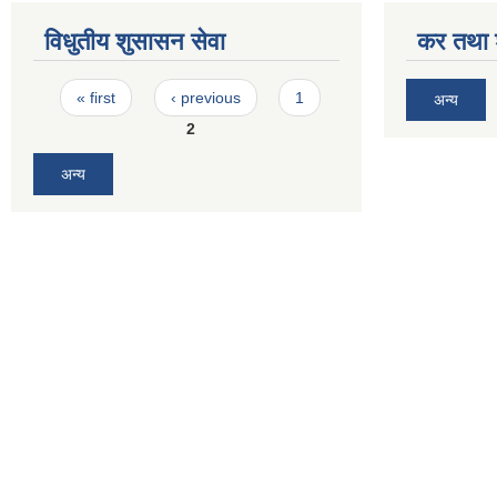
विधुतीय शुसासन सेवा
कर तथा श
Pages
« first
‹ previous
1
अन्य
2
अन्य