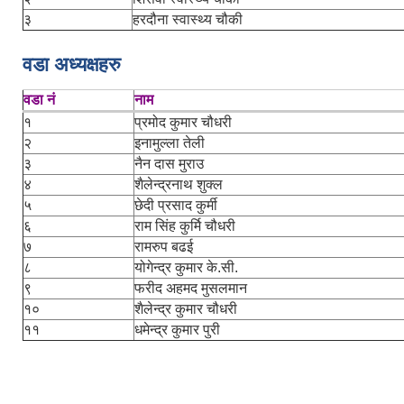
३
हरदौना स्वास्थ्य चौकी
वडा अध्यक्षहरु
वडा नं
नाम
१
प्रमोद कुमार चौधरी
२
इनामुल्ला तेली
३
नैन दास मुराउ
४
शैलेन्द्रनाथ शुक्ल
५
छेदी प्रसाद कुर्मी
६
राम सिंह कुर्मि चौधरी
७
रामरुप बढई
८
योगेन्द्र कुमार के.सी.
९
फरीद अहमद मुसलमान
१०
शैलेन्द्र कुमार चौधरी
११
धमेन्द्र कुमार पुरी