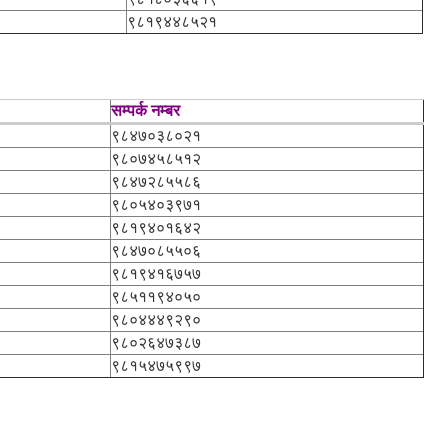
९८१९४४८५२१
सम्पर्क नम्बर
९८४७०३८०२१
९८०७४५८५१२
९८४७२८५५८६
९८०५४०३९७१
९८१९४०१६४२
९८४७०८५५०६
९८१९४१६७५७
९८५११९४०५०
९८०४४४९२९०
९८०२६४७३८७
९८१५४७५९९७