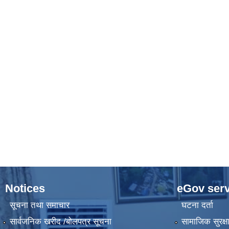
Notices
eGov serv
सूचना तथा समाचार
घटना दर्ता
सार्वजनिक खरीद /बोलपत्र सूचना
सामाजिक सुरक्ष