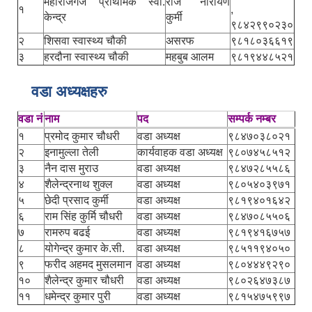
महाराजगंज प्राथमिक स्वा.
राज नारायण
१
,
केन्द्र
कुर्मी
९८४२९९०२३०
२
शिसवा स्वास्थ्य चौकी
असरफ
९८१८०३६६१९
३
हरदौना स्वास्थ्य चौकी
महबुब आलम
९८१९४४८५२१
वडा अध्यक्षहरु
वडा नं
नाम
पद
सम्पर्क नम्बर
१
प्रमोद कुमार चौधरी
वडा अध्यक्ष
९८४७०३८०२१
२
इनामुल्ला तेली
कार्यवाहक वडा अध्यक्ष
९८०७४५८५१२
३
नैन दास मुराउ
वडा अध्यक्ष
९८४७२८५५८६
४
शैलेन्द्रनाथ शुक्ल
वडा अध्यक्ष
९८०५४०३९७१
५
छेदी प्रसाद कुर्मी
वडा अध्यक्ष
९८१९४०१६४२
६
राम सिंह कुर्मि चौधरी
वडा अध्यक्ष
९८४७०८५५०६
७
रामरुप बढई
वडा अध्यक्ष
९८१९४१६७५७
८
योगेन्द्र कुमार के.सी.
वडा अध्यक्ष
९८५११९४०५०
९
फरीद अहमद मुसलमान
वडा अध्यक्ष
९८०४४४९२९०
१०
शैलेन्द्र कुमार चौधरी
वडा अध्यक्ष
९८०२६४७३८७
११
धमेन्द्र कुमार पुरी
वडा अध्यक्ष
९८१५४७५९९७