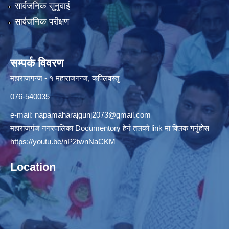
सार्वजनिक सुनुवाई
सार्वजनिक परीक्षण
सम्पर्क विवरण
महाराजगन्ज - १ महाराजगन्ज, कपिलवस्तु
076-540035
e-mail:
napamaharajgunj2073@gmail.com
महाराजगंज नगरपालिका Documentory हेर्न तलको link मा क्लिक गर्नुहोस
https://youtu.be/nP2twnNaCKM
Location