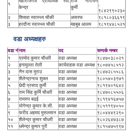
महाराजगंज प्राथमिक स्वा.
राज नारायण
१
,
केन्द्र
कुर्मी
९८४२९९०२३०
२
शिसवा स्वास्थ्य चौकी
असरफ
९८१८०३६६१९
३
हरदौना स्वास्थ्य चौकी
महबुब आलम
९८१९४४८५२१
वडा अध्यक्षहरु
वडा नं
नाम
पद
सम्पर्क नम्बर
१
प्रमोद कुमार चौधरी
वडा अध्यक्ष
९८४७०३८०२१
२
इनामुल्ला तेली
कार्यवाहक वडा अध्यक्ष
९८०७४५८५१२
३
नैन दास मुराउ
वडा अध्यक्ष
९८४७२८५५८६
४
शैलेन्द्रनाथ शुक्ल
वडा अध्यक्ष
९८०५४०३९७१
५
छेदी प्रसाद कुर्मी
वडा अध्यक्ष
९८१९४०१६४२
६
राम सिंह कुर्मि चौधरी
वडा अध्यक्ष
९८४७०८५५०६
७
रामरुप बढई
वडा अध्यक्ष
९८१९४१६७५७
८
योगेन्द्र कुमार के.सी.
वडा अध्यक्ष
९८५११९४०५०
९
फरीद अहमद मुसलमान
वडा अध्यक्ष
९८०४४४९२९०
१०
शैलेन्द्र कुमार चौधरी
वडा अध्यक्ष
९८०२६४७३८७
११
धमेन्द्र कुमार पुरी
वडा अध्यक्ष
९८१५४७५९९७