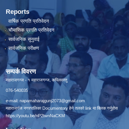
Reports
वार्षिक प्रगति प्रतिवेदन
चौमासिक प्रगति प्रतिवेदन
सार्वजनिक सुनुवाई
सार्वजनिक परीक्षण
सम्पर्क विवरण
महाराजगन्ज - १ महाराजगन्ज, कपिलवस्तु
076-540035
e-mail:
napamaharajgunj2073@gmail.com
महाराजगंज नगरपालिका Documentory हेर्न तलको link मा क्लिक गर्नुहोस
https://youtu.be/nP2twnNaCKM