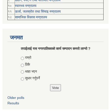
९
उद्योग, पर्यटन तथा यातायात मन्त्रालय
१०
स्वास्थ्य मन्त्रालय
११
ऊर्जा, जलस्रोत तथा सिंचाइ मन्त्रालय
१२
सामाजिक विकास मन्‍‍त्रालय
जनमत
तपाईलाई यस नगरपालिकाको कार्य सम्पादन कस्तो लाग्यो ?
Choices
राम्रो
ठिकै
थाहा भएन
सुधार गर्नुपर्ने
Older polls
Results