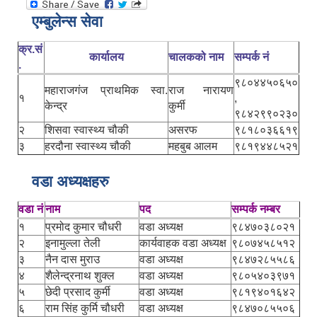
एम्बुलेन्स सेवा
क्र.सं
कार्यालय
चालकको नाम
सम्पर्क नं
.
९८०४४५०६५०
महाराजगंज प्राथमिक स्वा.
राज नारायण
१
,
केन्द्र
कुर्मी
९८४२९९०२३०
२
शिसवा स्वास्थ्य चौकी
असरफ
९८१८०३६६१९
३
हरदौना स्वास्थ्य चौकी
महबुब आलम
९८१९४४८५२१
वडा अध्यक्षहरु
वडा नं
नाम
पद
सम्पर्क नम्बर
१
प्रमोद कुमार चौधरी
वडा अध्यक्ष
९८४७०३८०२१
२
इनामुल्ला तेली
कार्यवाहक वडा अध्यक्ष
९८०७४५८५१२
३
नैन दास मुराउ
वडा अध्यक्ष
९८४७२८५५८६
४
शैलेन्द्रनाथ शुक्ल
वडा अध्यक्ष
९८०५४०३९७१
५
छेदी प्रसाद कुर्मी
वडा अध्यक्ष
९८१९४०१६४२
६
राम सिंह कुर्मि चौधरी
वडा अध्यक्ष
९८४७०८५५०६