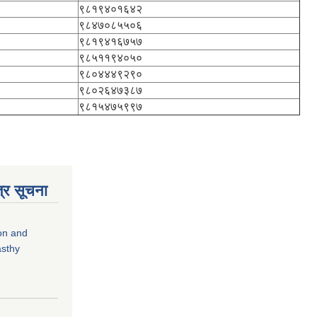
९८१९४०१६४२
९८४७०८५५०६
९८१९४१६७५७
९८५११९४०५०
९८०४४४९२९०
९८०२६४७३८७
९८१५४७५९९७
्र सूचना
ion and
asthy