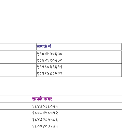
सम्पर्क नं
९८०४४५०६५०,
९८४२९९०२३०
९८१८०३६६१९
९८१९४४८५२१
सम्पर्क नम्बर
९८४७०३८०२१
९८०७४५८५१२
९८४७२८५५८६
९८०५४०३९७१