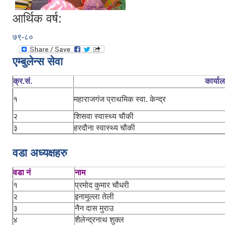
आर्थिक वर्ष:
७९-८०
एम्बुलेन्स सेवा
क्र.सं.
कार्या
१
महाराजगंज प्राथमिक स्वा. केन्द्र
२
शिसवा स्वास्थ्य चौकी
३
हरदौना स्वास्थ्य चौकी
वडा अध्यक्षहरु
वडा नं
नाम
१
प्रमोद कुमार चौधरी
२
इनामुल्ला तेली
३
नैन दास मुराउ
४
शैलेन्द्रनाथ शुक्ल