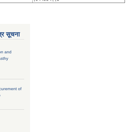
्र सूचना
ion and
asthy
rocurement of
e