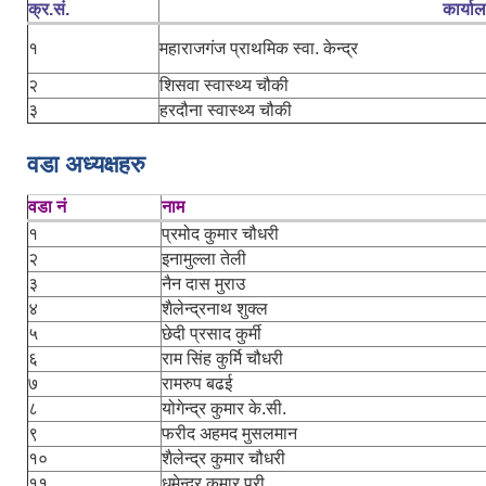
क्र.सं.
कार्या
१
महाराजगंज प्राथमिक स्वा. केन्द्र
२
शिसवा स्वास्थ्य चौकी
३
हरदौना स्वास्थ्य चौकी
वडा अध्यक्षहरु
वडा नं
नाम
१
प्रमोद कुमार चौधरी
२
इनामुल्ला तेली
३
नैन दास मुराउ
४
शैलेन्द्रनाथ शुक्ल
५
छेदी प्रसाद कुर्मी
६
राम सिंह कुर्मि चौधरी
७
रामरुप बढई
८
योगेन्द्र कुमार के.सी.
९
फरीद अहमद मुसलमान
१०
शैलेन्द्र कुमार चौधरी
११
धमेन्द्र कुमार पुरी