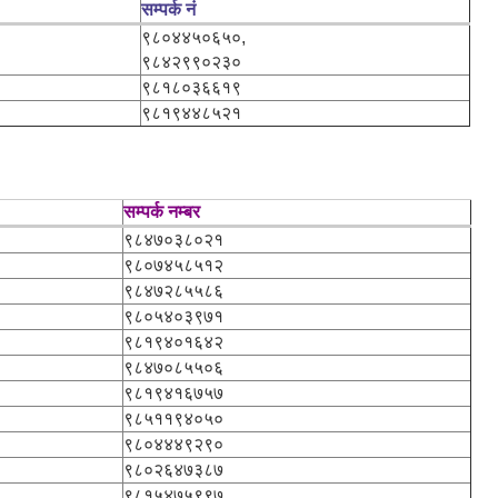
सम्पर्क नं
९८०४४५०६५०,
९८४२९९०२३०
९८१८०३६६१९
९८१९४४८५२१
सम्पर्क नम्बर
९८४७०३८०२१
९८०७४५८५१२
९८४७२८५५८६
९८०५४०३९७१
९८१९४०१६४२
९८४७०८५५०६
९८१९४१६७५७
९८५११९४०५०
९८०४४४९२९०
९८०२६४७३८७
९८१५४७५९९७