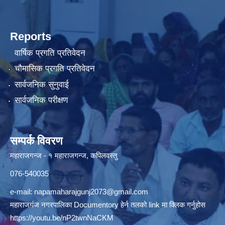
Reports
वार्षिक प्रगति प्रतिवेदन
चौमासिक प्रगति प्रतिवेदन
सार्वजनिक सुनुवाई
सार्वजनिक परीक्षण
सम्पर्क विवरण
महाराजगन्ज - १ महाराजगन्ज, कपिलवस्तु
076-540035
e-mail:
napamaharajgunj2073@gmail.com
महाराजगंज नगरपालिका Documentory हेर्न तलको link मा क्लिक गर्नुहोस
https://youtu.be/nP2twnNaCKM