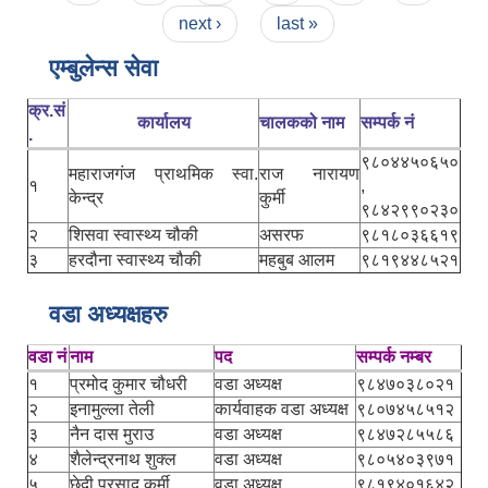
next ›
last »
एम्बुलेन्स सेवा
क्र.सं
कार्यालय
चालकको नाम
सम्पर्क नं
.
९८०४४५०६५०
महाराजगंज प्राथमिक स्वा.
राज नारायण
१
,
केन्द्र
कुर्मी
९८४२९९०२३०
२
शिसवा स्वास्थ्य चौकी
असरफ
९८१८०३६६१९
३
हरदौना स्वास्थ्य चौकी
महबुब आलम
९८१९४४८५२१
वडा अध्यक्षहरु
वडा नं
नाम
पद
सम्पर्क नम्बर
१
प्रमोद कुमार चौधरी
वडा अध्यक्ष
९८४७०३८०२१
२
इनामुल्ला तेली
कार्यवाहक वडा अध्यक्ष
९८०७४५८५१२
३
नैन दास मुराउ
वडा अध्यक्ष
९८४७२८५५८६
४
शैलेन्द्रनाथ शुक्ल
वडा अध्यक्ष
९८०५४०३९७१
५
छेदी प्रसाद कुर्मी
वडा अध्यक्ष
९८१९४०१६४२